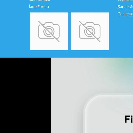
İade Formu
Şartlar &
Teslimat 