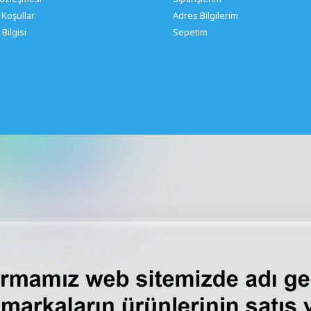
 Koşullar
Adres Bilgilerim
Bilgisi
Sepetim