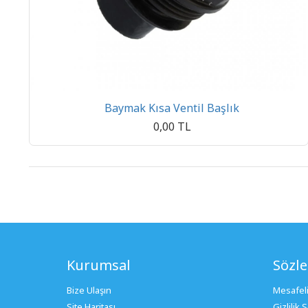
Baymak Kısa Ventil Başlık
0,00 TL
Kurumsal
Sözl
Bize Ulaşın
Mesafeli
Site Haritası
Gizlilik