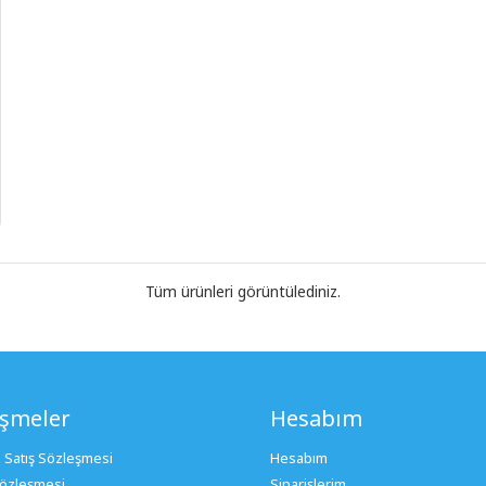
Tüm ürünleri görüntülediniz.
eşmeler
Hesabım
 Satış Sözleşmesi
Hesabım
 Sözleşmesi
Siparişlerim