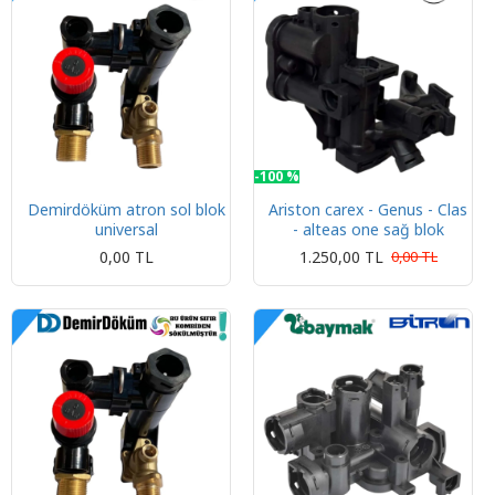
-100 %
Demirdöküm atron sol blok
Ariston carex - Genus - Clas
universal
- alteas one sağ blok
0,00 TL
1.250,00 TL
0,00 TL