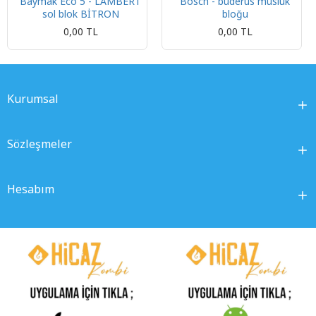
Baymak Eco 5 - LAMBERT
Bosch - buderus musluk
sol blok BİTRON
bloğu
0,00 TL
0,00 TL
Kurumsal
Sözleşmeler
Hesabım