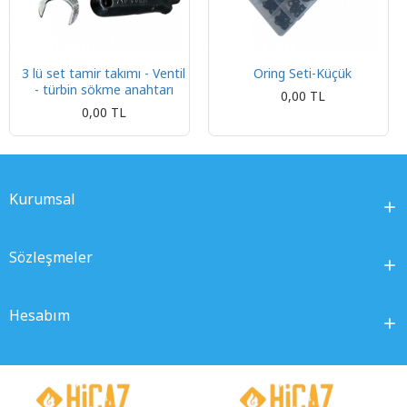
3 lü set tamir takımı - Ventil
Oring Seti-Küçük
- türbin sökme anahtarı
0,00 TL
0,00 TL
Kurumsal
Sözleşmeler
Hesabım