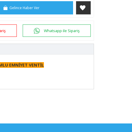
Gelince Haber Ver
ariş
Whatsapp ile Sipariş
UMLU EMNİYET VENTİL