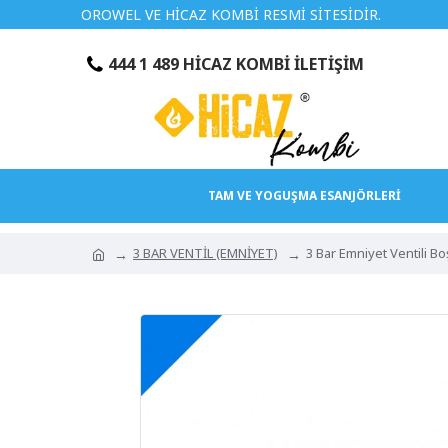
OROWEL VE HİCAZ KOMBİ RESMİ SİTESİDİR.
TÜRKİ
444 1 489 HİCAZ KOMBİ İLETİŞİM
TAM VE YOGUŞMA ESANJÖRLERİ
3 BAR VENTİL (EMNİYET)
3 Bar Emniyet Ventili 