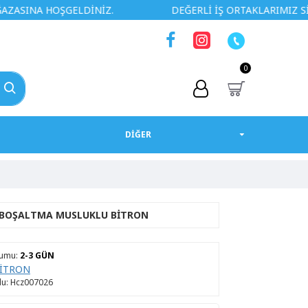
 HOŞGELDİNİZ.
DEĞERLİ İŞ ORTAKLARIMIZ SİZLERE ÖZ
0
DİĞER
I BOŞALTMA MUSLUKLU BİTRON
rumu:
2-3 GÜN
İTRON
u:
Hcz007026