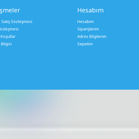
eşmeler
Hesabım
 Satış Sözleşmesi
Hesabım
 Sözleşmesi
Siparişlerim
 Koşullar
Adres Bilgilerim
Bilgisi
Sepetim