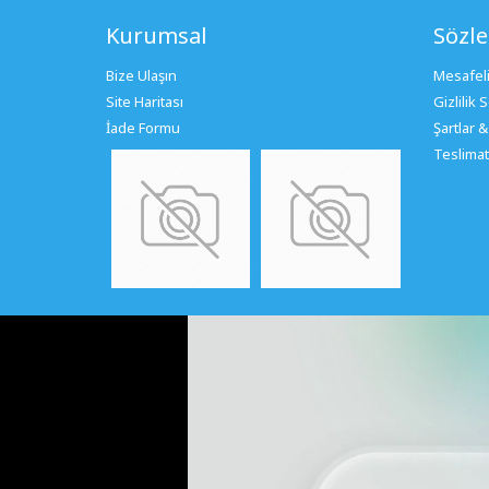
Kurumsal
Sözl
Bize Ulaşın
Mesafeli
Site Haritası
Gizlilik
İade Formu
Şartlar &
Teslimat 