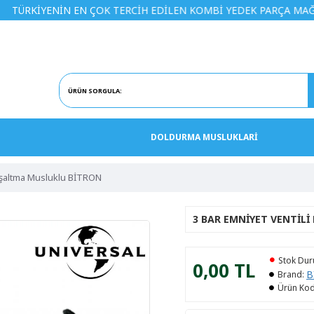
YENİN EN ÇOK TERCİH EDİLEN KOMBİ YEDEK PARÇA MAĞAZASINA
DOLDURMA MUSLUKLARİ
Boşaltma Musluklu BİTRON
3 BAR EMNIYET VENTIL
Stok Du
0,00 TL
B
Brand:
Ürün Kod