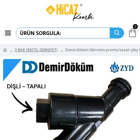
0
3 BAR VENTİL (EMNİYET)
Demirdöküm Nitromix premix kazan çıkış fi