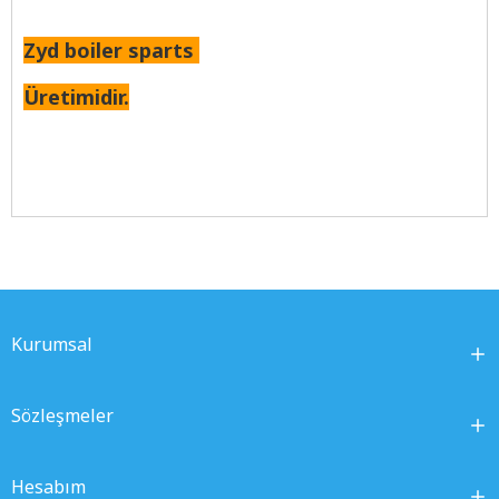
Zyd boiler sparts
Üretimidir.
Kurumsal
Sözleşmeler
Hesabım