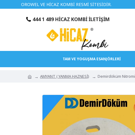
OROWEL VE HİCAZ KOMBİ RESMİ SİTESİDİR.
TÜRKİYEN
444 1 489 HİCAZ KOMBİ İLETİŞİM
TAM VE YOGUŞMA ESANJÖRLERİ
AMYANT ( YANMA HAZNESİ)
Demirdöküm Nitromix