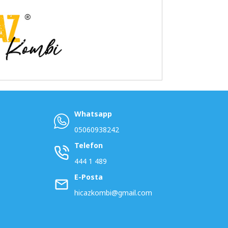
Whatsapp
05060938242
Telefon
444 1 489
E-Posta
hicazkombi@gmail.com