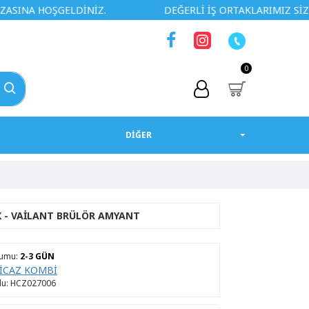
OŞGELDİNİZ.
DEĞERLİ İŞ ORTAKLARIMIZ SİZLERE ÖZEL
0
DİĞER
 - VAILANT BRÜLÖR AMYANT
rumu:
2-3 GÜN
İCAZ KOMBİ
u:
HCZ027006