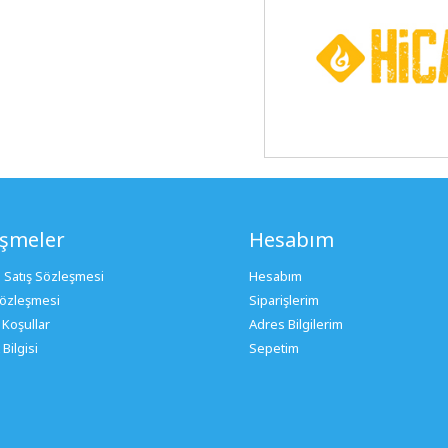
eşmeler
Hesabım
 Satış Sözleşmesi
Hesabım
 Sözleşmesi
Siparişlerim
 Koşullar
Adres Bilgilerim
Bilgisi
Sepetim