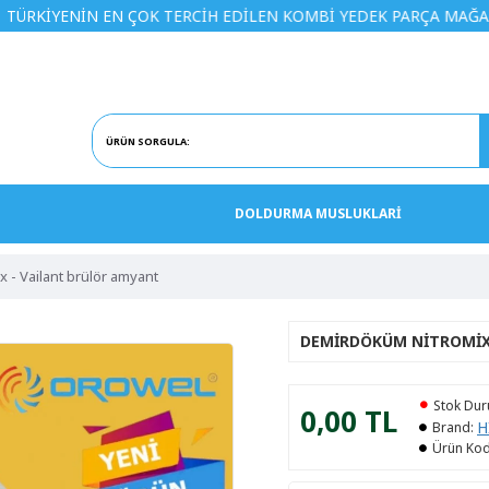
İN EN ÇOK TERCİH EDİLEN KOMBİ YEDEK PARÇA MAĞAZASINA H
DOLDURMA MUSLUKLARİ
 - Vailant brülör amyant
DEMIRDÖKÜM NITROMIX
Stok Du
0,00 TL
H
Brand:
Ürün Kod