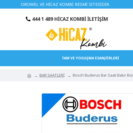
OROWEL VE HİCAZ KOMBİ RESMİ SİTESİDİR.
TÜRKİYEN
444 1 489 HİCAZ KOMBİ İLETİŞİM
TAM VE YOGUŞMA ESANJÖRLERİ
BAR SAATLERİ
Bosch Buderus Bar Saati Bakır Bo