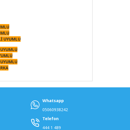
UMLU
UMLU
Lİ UYUMLU
 UYUMLU
YUMLU
 UYUMLU
ARKA
Whatsapp
05060938242
Telefon
444 1 489