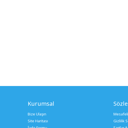
Kurumsal
Sözl
Bize Ulaşın
Mesafeli
Site Haritası
Gizlilik
İade Formu
Şartlar &