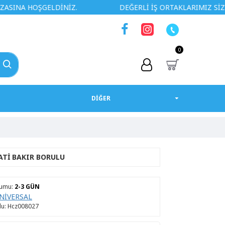
OŞGELDİNİZ.
DEĞERLİ İŞ ORTAKLARIMIZ SİZLERE ÖZEL
0
DİĞER
ATI BAKIR BORULU
rumu:
2-3 GÜN
NİVERSAL
u:
Hcz008027