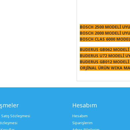
BOSCH 2500 MODELİ UY
BOSCH 2000 MODELİ UY
BOSCH CLAS 6000 MODE
BUDERUS GB062 MODELİ
BUDERUS U72 MODELİ U
BUDERUS GB012 MODELİ
ORJİNAL ÜRÜN WIKA M
eşmeler
Hesabım
 Satış Sözleşmesi
Hesabım
 Sözleşmesi
Siparişlerim
 Koşullar
Adres Bilgilerim