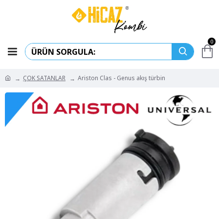
0
ÇOK SATANLAR
Ariston Clas - Genus akış türbin