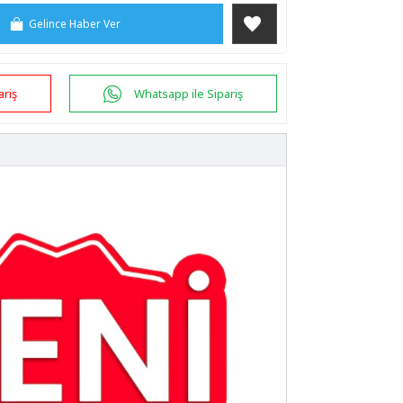
Gelince Haber Ver
ariş
Whatsapp ile Sipariş