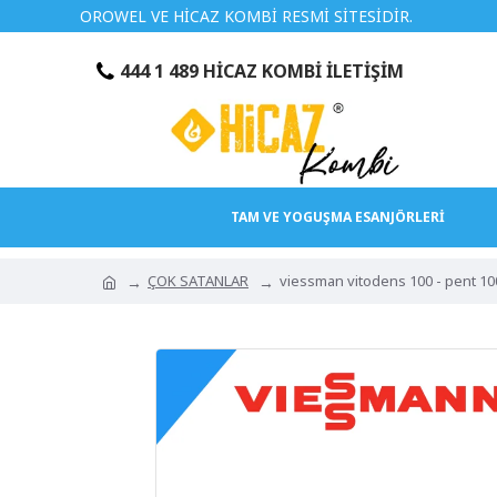
OROWEL VE HİCAZ KOMBİ RESMİ SİTESİDİR.
TÜRKİYEN
444 1 489 HİCAZ KOMBİ İLETİŞİM
TAM VE YOGUŞMA ESANJÖRLERİ
ÇOK SATANLAR
viessman vitodens 100 - pent 1