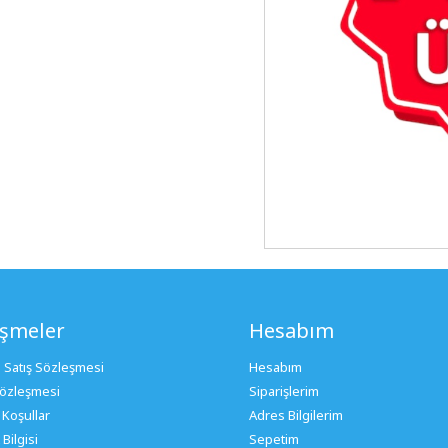
eşmeler
Hesabım
 Satış Sözleşmesi
Hesabım
 Sözleşmesi
Siparişlerim
 Koşullar
Adres Bilgilerim
Bilgisi
Sepetim