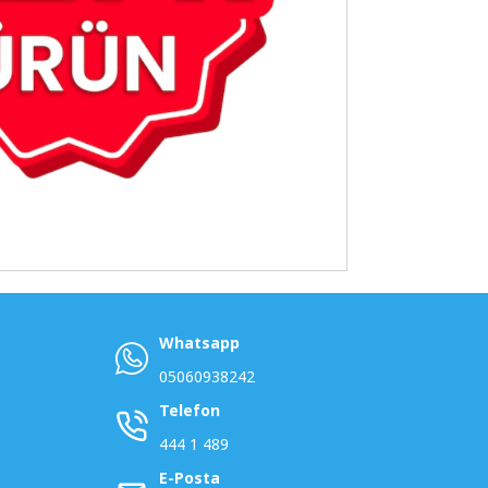
Whatsapp
05060938242
Telefon
444 1 489
E-Posta