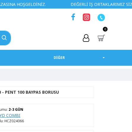
OŞGELDİNİZ.
DEĞERLİ İŞ ORTAKLARIMIZ SİZLERE ÖZEL
0
DİĞER
 - PENT 100 BAYPAS BORUSU
rumu:
2-3 GÜN
YD COMBI
u:
HCZ024066