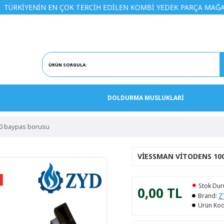
İN EN ÇOK TERCİH EDİLEN KOMBİ YEDEK PARÇA MAĞAZASINA H
DOLDURMA MUSLUKLARİ
00 baypas borusu
VIESSMAN VITODENS 100
Stok Du
0,00 TL
Z
Brand:
Ürün Kod