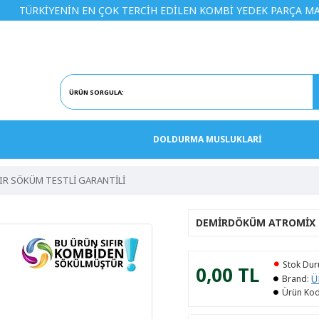
İYENİN EN ÇOK TERCİH EDİLEN KOMBİ YEDEK PARÇA MAĞAZASI
DOLDURMA MUSLUKLARİ
IFIR SÖKÜM TESTLİ GARANTİLİ
DEMIRDÖKÜM ATROMIX G
Stok Du
0,00 TL
Ü
Brand:
Ürün Kod