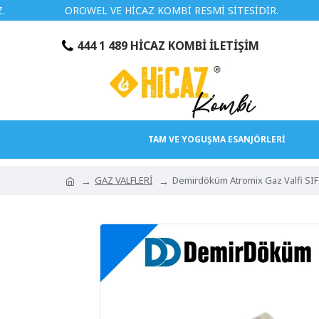
OROWEL VE HİCAZ KOMBİ RESMİ SİTESİDİR.
TÜRK
444 1 489 HİCAZ KOMBİ İLETİŞİM
TAM VE YOGUŞMA ESANJÖRLERİ
GAZ VALFLERİ
Demirdöküm Atromix Gaz Valfi S