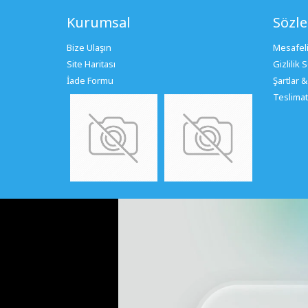
Kurumsal
Sözl
Bize Ulaşın
Mesafeli
Site Haritası
Gizlilik
İade Formu
Şartlar &
Teslimat 