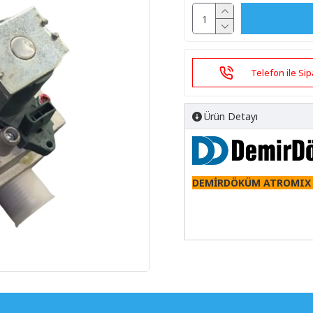
Telefon ile Sip
Ürün Detayı
DEMİRDÖKÜM ATROMIX G