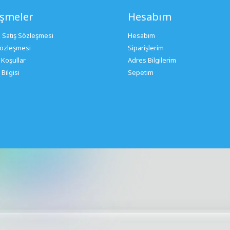
eşmeler
Hesabım
 Satış Sözleşmesi
Hesabım
 Sözleşmesi
Siparişlerim
 Koşullar
Adres Bilgilerim
Bilgisi
Sepetim