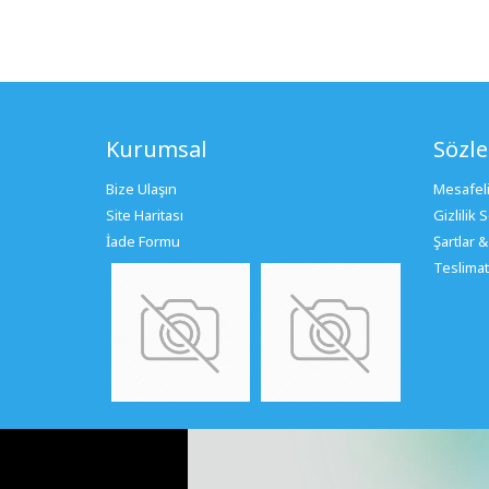
Kurumsal
Sözl
Bize Ulaşın
Mesafeli
Site Haritası
Gizlilik
İade Formu
Şartlar &
Teslimat 