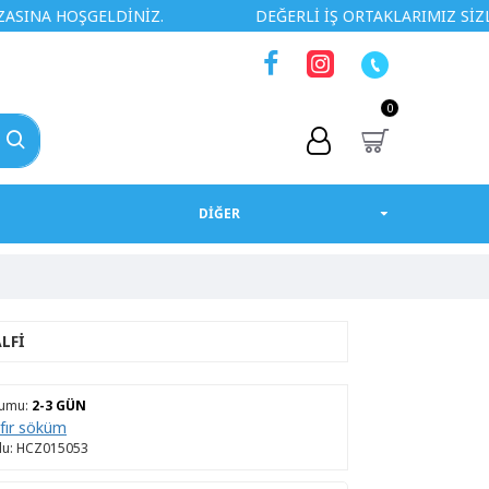
OŞGELDİNİZ.
DEĞERLİ İŞ ORTAKLARIMIZ SİZLERE ÖZEL
0
DİĞER
LFI
rumu:
2-3 GÜN
ıfır söküm
u:
HCZ015053