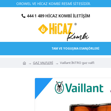
OROWEL VE HİCAZ KOMBİ RESMİ SİTESİDİR.
TÜRKİYE
444 1 489 HİCAZ KOMBİ İLETİŞİM
TAM VE YOGUŞMA ESANJÖRLERİ
GAZ VALFLERİ
Vaillant İNTRO gaz valfi