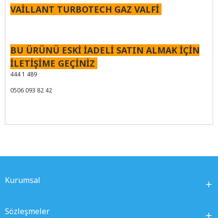
VAİLLANT TURBOTECH GAZ VALFİ
BU ÜRÜNÜ ESKİ İADELİ SATIN ALMAK İÇİN
İLETİŞİME GEÇİNİZ
444 1 489
0506 093 82 42
Kurumsal
Sözleşmeler