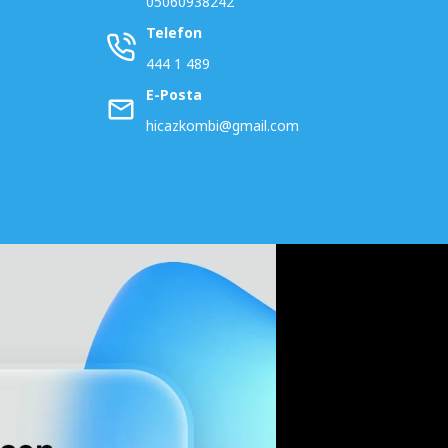
05060938242
Telefon
444 1 489
E-Posta
hicazkombi@gmail.com