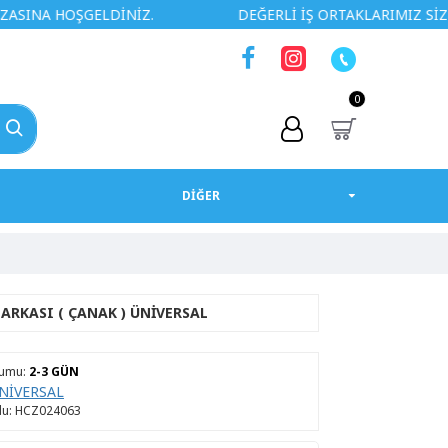
ŞGELDİNİZ.
DEĞERLİ İŞ ORTAKLARIMIZ SİZLERE ÖZEL 
0
DİĞER
ARKASI ( ÇANAK ) ÜNIVERSAL
rumu:
2-3 GÜN
NİVERSAL
u:
HCZ024063