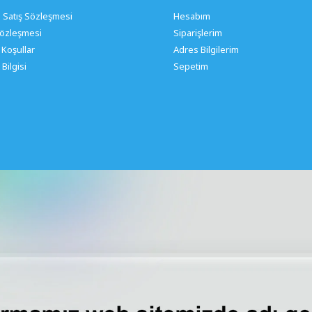
 Satış Sözleşmesi
Hesabım
 Sözleşmesi
Siparişlerim
 Koşullar
Adres Bilgilerim
Bilgisi
Sepetim