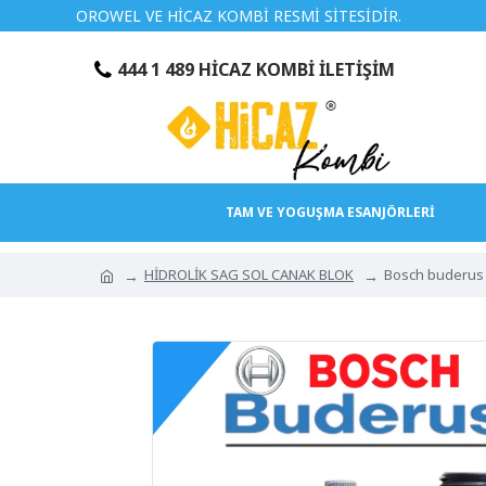
OROWEL VE HİCAZ KOMBİ RESMİ SİTESİDİR.
TÜRKİYEN
444 1 489 HİCAZ KOMBİ İLETİŞİM
TAM VE YOGUŞMA ESANJÖRLERİ
HİDROLİK SAG SOL CANAK BLOK
Bosch buderus P