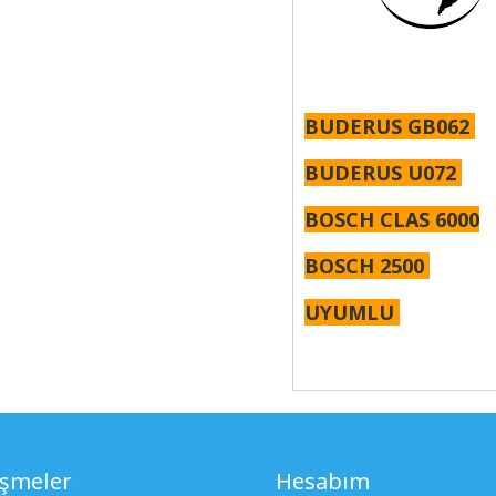
BUDERUS GB062
BUDERUS U072
BOSCH CLAS 6000
BOSCH 2500
UYUMLU
eşmeler
Hesabım