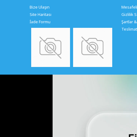
Bize Ulaşın
Mesafeli
Site Haritası
Gizlilik
İade Formu
Şartlar &
Teslimat 