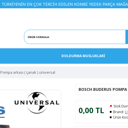
İN EN ÇOK TERCİH EDİLEN KOMBİ YEDEK PARÇA MAĞAZASINA HO
DOLDURMA MUSLUKLARİ
ompa arkası ( çanak ) üniversal
BOSCH BUDERUS POMPA 
Stok Du
0,00 TL
Ü
Brand:
Ürün Kod