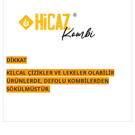
DİKKAT
KILCAL ÇİZİKLER VE LEKELER OLABİLİR
ÜRÜNLERDE, DEFOLU KOMBİLERDEN
SÖKÜLMÜSTÜR.