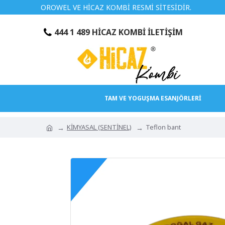
OROWEL VE HİCAZ KOMBİ RESMİ SİTESİDİR.
TÜRKİY
444 1 489 HİCAZ KOMBİ İLETİŞİM
TAM VE YOGUŞMA ESANJÖRLERİ
KİMYASAL (SENTİNEL)
Teflon bant