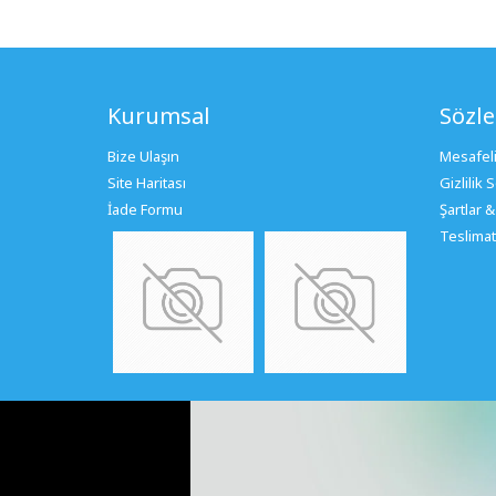
Kurumsal
Sözl
Bize Ulaşın
Mesafeli
Site Haritası
Gizlilik
İade Formu
Şartlar &
Teslimat 