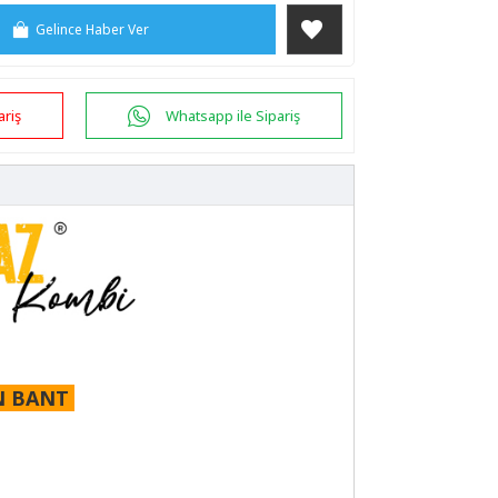
Gelince Haber Ver
ariş
Whatsapp ile Sipariş
N BANT