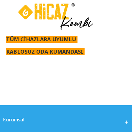
TÜM CİHAZLARA UYUMLU
KABLOSUZ ODA KUMANDASI
Kurumsal