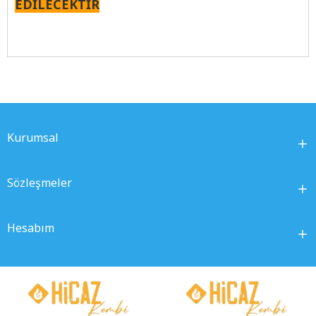
EDİLECEKTİR
Kurumsal
Sözleşmeler
Hesabım