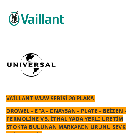
VAİLLANT WUW SERİSİ 20 PLAKA
OROWEL - EFA - ÖNAYSAN - PLATE - BEİZEN -
TERMOLİNE VB. İTHAL YADA YERLİ ÜRETİM
STOKTA BULUNAN MARKANIN ÜRÜNÜ SEVK