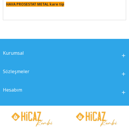
HAVA PROSESTAT METAL kare tip
Kurumsal
Sözleşmeler
Hesabım