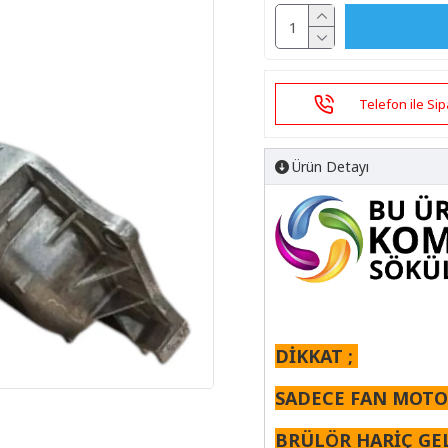
Telefon ile Sip
Ürün Detayı
DİKKAT ;
SADECE FAN MOTOR
BRÜLÖR HARİÇ GEL