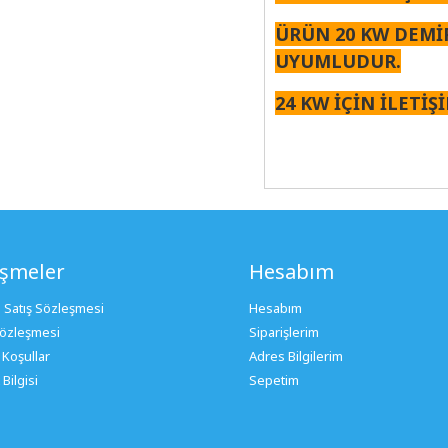
ÜRÜN 20 KW DEM
UYUMLUDUR.
24 KW İÇİN İLETİŞ
eşmeler
Hesabım
 Satış Sözleşmesi
Hesabım
 Sözleşmesi
Siparişlerim
 Koşullar
Adres Bilgilerim
Bilgisi
Sepetim