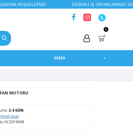
OŞGELDİNİZ.
DEĞERLİ İŞ ORTAKLARIMIZ SİZLERE ÖZE
0
DİĞER
 FAN MOTORU
rumu:
2-3 GÜN
rjinal ürün
u:
HCZ019008