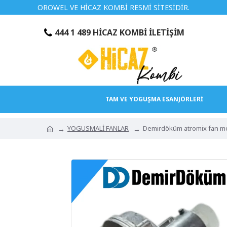
OROWEL VE HİCAZ KOMBİ RESMİ SİTESİDİR.
TÜRKİYE
444 1 489 HİCAZ KOMBİ İLETİŞİM
TAM VE YOGUŞMA ESANJÖRLERİ
YOGUSMALİ FANLAR
Demirdöküm atromix fan m