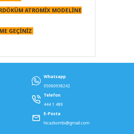
İRDÖKÜM ATROMİX MODELİNE
İME GEÇİNİZ
Whatsapp
05060938242
Telefon
444 1 489
E-Posta
hicazkombi@gmail.com