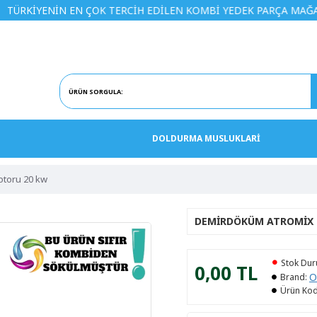
NİN EN ÇOK TERCİH EDİLEN KOMBİ YEDEK PARÇA MAĞAZASINA H
DOLDURMA MUSLUKLARİ
otoru 20 kw
DEMIRDÖKÜM ATROMIX
Stok Du
0,00 TL
O
Brand:
Ürün Kod